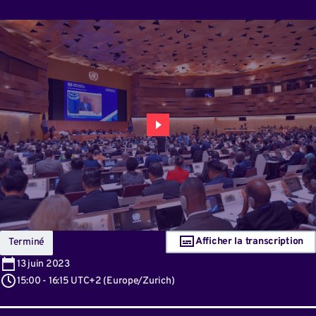
Afficher la transcription
Terminé
13
juin 2023
15:00
-
16:15 UTC+2
(
Europe/Zurich
)