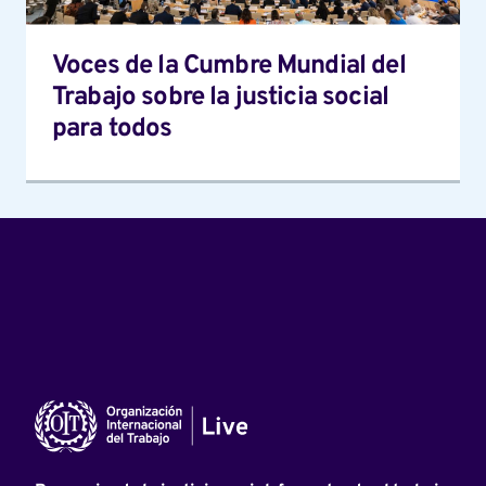
la
justicia
Voces de la Cumbre Mundial del
social
Trabajo sobre la justicia social
para
para todos
todos