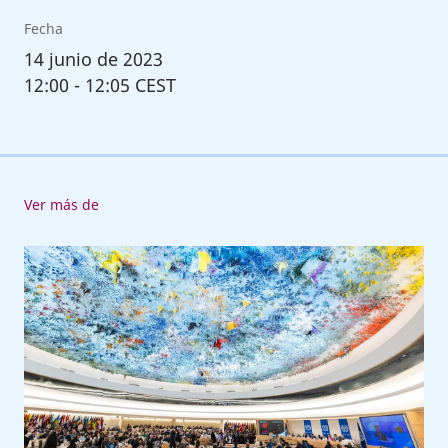
Fecha
14
junio de 2023
12:00
-
12:05 CEST
Ver más de
Voces
de
la
Cumbre
Mundial
del
Trabajo
sobre