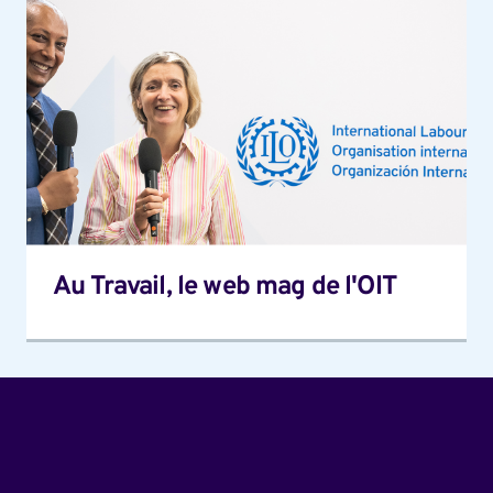
Au
Travail,
le
web
mag
de
l'OIT
Au Travail, le web mag de l'OIT